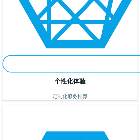
个性化体验
定制化服务推荐