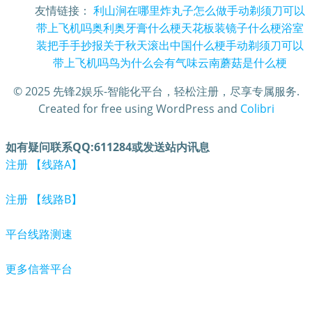
友情链接：
利山涧在哪里
炸丸子怎么做
手动剃须刀可以
带上飞机吗
奥利奥牙膏什么梗
天花板装镜子什么梗浴室
装把手
手抄报关于秋天
滚出中国什么梗
手动剃须刀可以
带上飞机吗
鸟为什么会有气味
云南蘑菇是什么梗
© 2025 先锋2娱乐-智能化平台，轻松注册，尽享专属服务.
Created for free using WordPress and
Colibri
如有疑问联系QQ:611284或发送站内讯息
注册 【线路A】
注册 【线路B】
平台线路测速
更多信誉平台