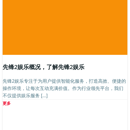
先锋2娱乐概况，了解先锋2娱乐
先锋2娱乐专注于为用户提供智能化服务，打造高效、便捷的
操作环境，让每次互动充满价值。作为行业领先平台，我们
不仅提供娱乐服务 […]
更多