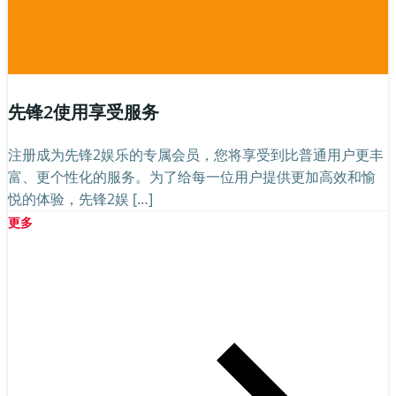
先锋2使用享受服务
注册成为先锋2娱乐的专属会员，您将享受到比普通用户更丰
富、更个性化的服务。为了给每一位用户提供更加高效和愉
悦的体验，先锋2娱 […]
更多